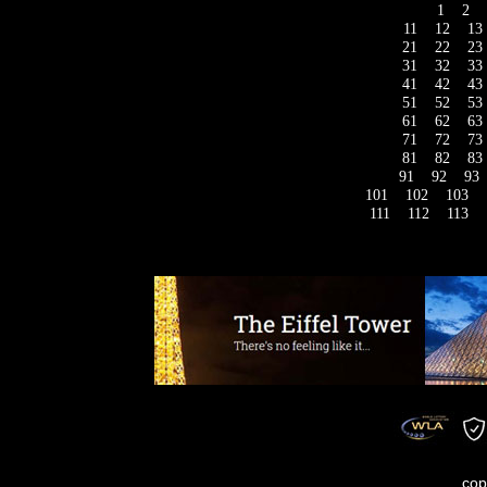
1
2
11
12
13
21
22
23
31
32
33
41
42
43
51
52
53
61
62
63
71
72
73
81
82
83
91
92
93
101
102
103
111
112
113
cop