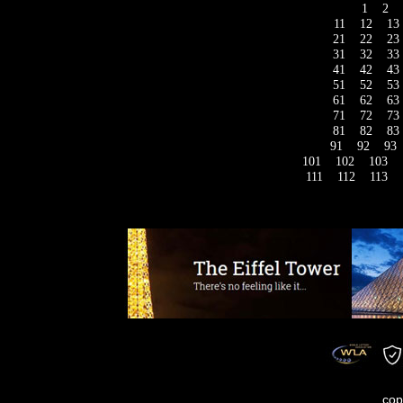
1
2
11
12
13
21
22
23
31
32
33
41
42
43
51
52
53
61
62
63
71
72
73
81
82
83
91
92
93
101
102
103
111
112
113
cop