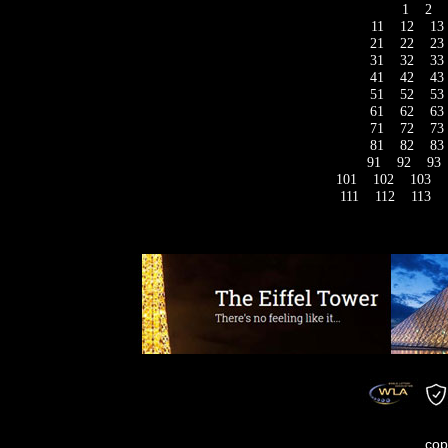
1
2
11
12
13
21
22
23
31
32
33
41
42
43
51
52
53
61
62
63
71
72
73
81
82
83
91
92
93
101
102
103
111
112
113
cop