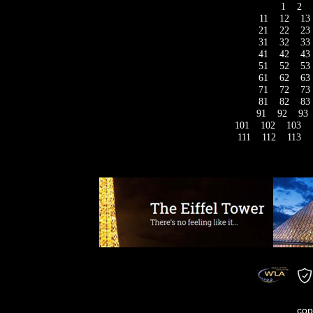
1
2
11
12
13
21
22
23
31
32
33
41
42
43
51
52
53
61
62
63
71
72
73
81
82
83
91
92
93
101
102
103
111
112
113
cop